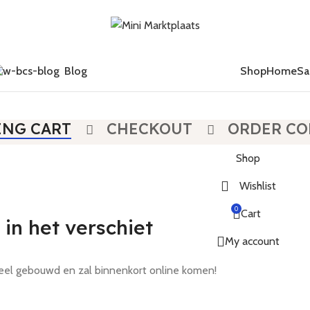
Blog
Shop
Home
Sa
ING CART
CHECKOUT
ORDER CO
Shop
Wishlist
0
Cart
 in het verschiet
My account
nteel gebouwd en zal binnenkort online komen!