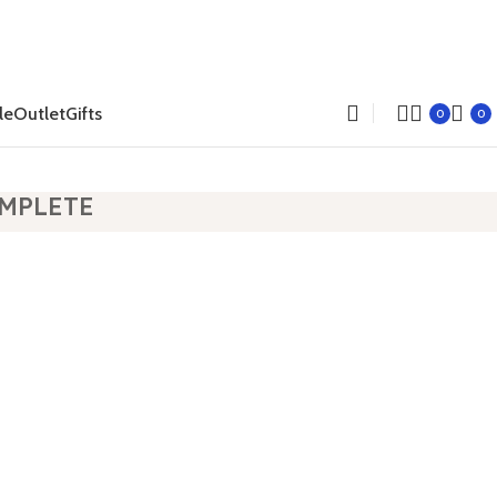
le
Outlet
Gifts
0
0
MPLETE